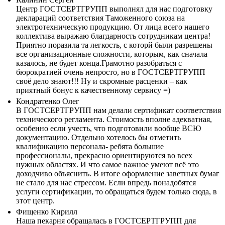
Центр ГОСТСЕРТГРУПП выполнял для нас подготовку
деклараций соответствия Таможенного союза на
электротехническую продукцию. От лица всего нашего
коллектива выражаю благдарность сотрудникам центра!
Приятно поразила та легкость, с которй были разрешены
все организационные сложности, которым, как сначала
казалось, не будет конца.Грамотно разобраться с
бюрократией очень непросто, но в ГОСТСЕРТГРУПП
своё дело знают!!! Ну и скромные расценки – как
приятный бонус к качественному сервису =)
Кондратенко Олег
В ГОСТСЕРТГРУПП нам делали сертификат соответствия
технического регламента. Стоимость вполне адекватная,
особенно если учесть, что подготовили вообще ВСЮ
документацию. Отдельно хотелось бы отметить
квалификацию персонала- ребята большие
профессионалы, прекрасно ориентируются во всех
нужных областях. И что самое важное умеют всё это
доходчиво объяснить. В итоге оформление заветных бумаг
не стало для нас стрессом. Если впредь понадобятся
услуги сертификации, то обращаться будем только сюда, в
этот центр.
Фищенко Кирилл
Наша пекарня обращалась в ГОСТСЕРТГРУПП для